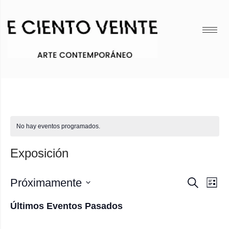
No hay eventos programados.
Exposición
Nave
Nav
Próximamente
Buscar
Lista
de
Seleccionar
de
Últimos Eventos Pasados
vis
fecha.
búsq
de