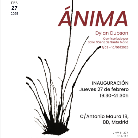
FEB
Eve
y
27
2025
vista
de
Even