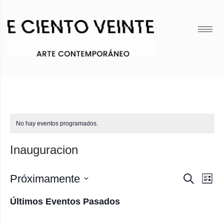
No hay eventos programados.
Inauguracion
Nave
Nav
Próximamente
Buscar
Lista
de
Seleccionar
de
Últimos Eventos Pasados
vis
fecha.
búsq
de