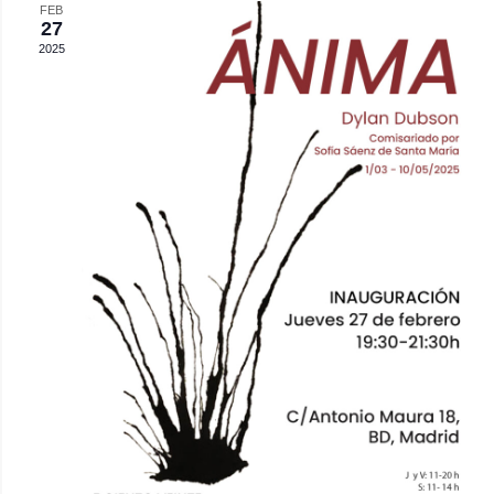
FEB
Eve
y
27
2025
vista
de
Even