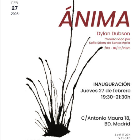
FEB
Eve
y
27
2025
vista
de
Even