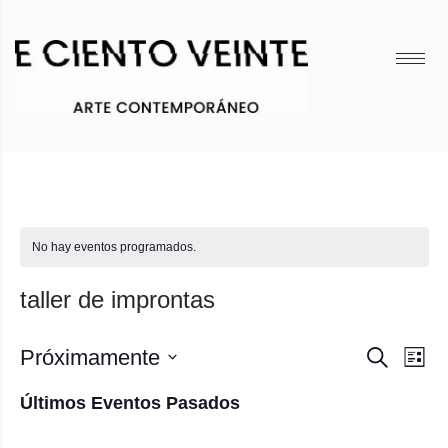
No hay eventos programados.
taller de improntas
Nave
Nav
Próximamente
Buscar
Lista
de
Seleccionar
de
Últimos Eventos Pasados
vis
fecha.
búsq
de